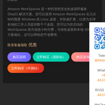
Amazon WorkSpaces 是一种托管的安全的桌面即服务
(DaaS) 解决方案。您可以使用 Amazon WorkSpaces 在几分
钟内预置 Windows 或 Linux 桌面，并快速扩展，以便为全球
各地的工作人员提供数千个桌面。您可以为您启动的
WorkSpaces 按月或按小时付费，与传统桌面和本地 VDI 解决
方案相比，这可以帮助您节省费用。
优惠
联系客服领取
Tel
购买说明
立即购买（国际站）
购买咨询
@PAN
立即购买（中国站）
Wha
+
463
ROSS 
463
WeCha