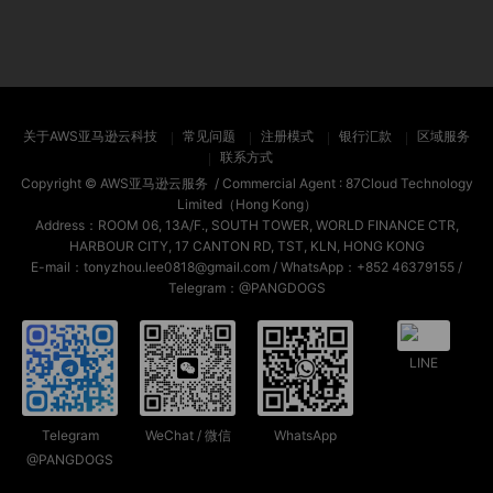
关于AWS亚马逊云科技
常见问题
注册模式
银行汇款
区域服务
联系方式
Copyright ©
AWS亚马逊云服务
/ Commercial Agent :
87Cloud Technology
Limited（Hong Kong）
Address：ROOM 06, 13A/F., SOUTH TOWER, WORLD FINANCE CTR,
HARBOUR CITY, 17 CANTON RD, TST, KLN, HONG KONG
E-mail：tonyzhou.lee0818@gmail.com / WhatsApp：+852 46379155 /
Telegram：@PANGDOGS
LINE
Telegram
WeChat / 微信
WhatsApp
@PANGDOGS