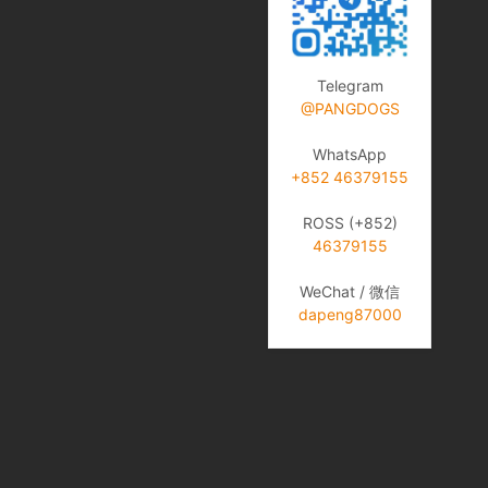
Telegram
@PANGDOGS
WhatsApp
+852 46379155
ROSS (+852)
46379155
WeChat / 微信
dapeng87000