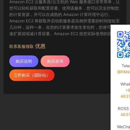
Amazon EC2 云服务器/云主机的 Web 服务接口非常简单，让
您可以轻松获取和配置容量。使用该服务，您可以完全控制您
的计算资源，并可以在成熟的 Amazon 计算环境中运行。
Amazon EC2 将获取并启动新服务器实例所需要的时间缩短至
几分钟，这样一来，在您的计算要求发生变化时，您便可以快
速扩展或缩减计算容量。Amazon EC2 按您实际使用的容量收
费，改变了计算的成本结算方式。Amazon EC2 云服务器还为
优惠
开发人员提供了创建故障恢复应用程序以及排除常见故障情况
联系客服领取
的工具。
购买说明
购买咨询
Tel
@PAN
立即购买（国际站）
Wha
+
463
ROSS 
463
WeCha