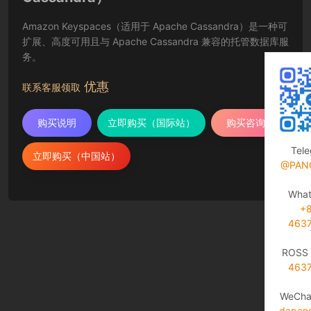
Amazon Keyspaces（适用于 Apache Cassandra）是一种可
扩展、高度可用且与 Apache Cassandra 兼容的托管数据库服
务。
优惠
联系客服领取
购买说明
立即购买（国际站）
购买咨询
Tel
立即购买（中国站）
@PAN
Wha
+
463
ROSS 
463
WeCha
dapen