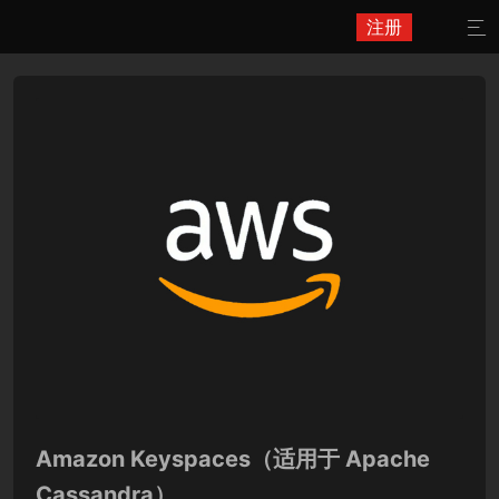
注册

Amazon Keyspaces（适用于 Apache
Cassandra）