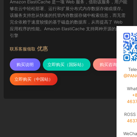
Amazon ElastiCache 是一项 Web 服务，借助该服务，用户能
够在云中轻松部署、运行和扩展分布式内存数据存储或缓存。
该服务支持您从快速的托管内存数据存储中检索信息，而无需
完全依赖于速度较慢的基于磁盘的数据库，从而提高了 Web
应用程序的性能。Amazon ElastiCache 支持两种开源的内存
引擎
优惠
联系客服领取
购买说明
立即购买（国际站）
购买咨询
Tel
@PAN
立即购买（中国站）
Wha
+
463
ROSS 
463
WeCha