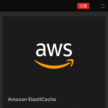
注册

Amazon ElastiCache