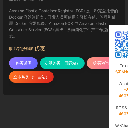
Amazon Elastic Container Registry (ECR) 是一种完全托管的
Docker 容器注册表，开发人员可使用它轻松存储、管理和部
署 Docker 容器镜像。Amazon ECR 与 Amazon Elastic
Container Service (ECS) 集成，从而简化了生产工作流的开
发。
优惠
联系客服领取
购买说明
立即购买（国际站）
购买咨询
Tel
@PAN
立即购买（中国站）
Wha
+
463
ROSS 
463
WeCha