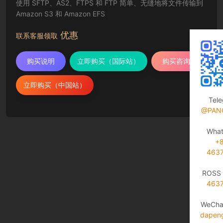
使用 SFTP、AS2、FTPS 和 FTP 简单、无缝地将文件传输到
Amazon S3 和 Amazon EFS
优惠
联系客服领取
购买说明
立即购买（国际站）
购买咨询
立即购买（中国站）
Tel
@PAN
Wha
+
463
ROSS 
463
WeCha
dapen