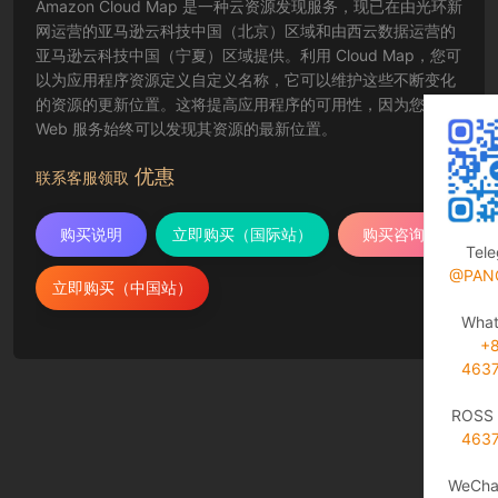
Amazon Cloud Map 是一种云资源发现服务，现已在由光环新
网运营的亚马逊云科技中国（北京）区域和由西云数据运营的
亚马逊云科技中国（宁夏）区域提供。利用 Cloud Map，您可
以为应用程序资源定义自定义名称，它可以维护这些不断变化
的资源的更新位置。这将提高应用程序的可用性，因为您的
Web 服务始终可以发现其资源的最新位置。
优惠
联系客服领取
购买说明
立即购买（国际站）
购买咨询
Tel
@PAN
立即购买（中国站）
Wha
+
463
ROSS 
463
WeCha