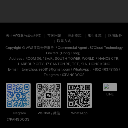
关于AWS亚马逊云科技
常见问题
注册模式
银行汇款
区域服务
联系方式
Copyright ©
AWS亚马逊云服务
/ Commercial Agent :
87Cloud Technology
Limited（Hong Kong）
Address：ROOM 06, 13A/F., SOUTH TOWER, WORLD FINANCE CTR,
HARBOUR CITY, 17 CANTON RD, TST, KLN, HONG KONG
E-mail：tonyzhou.lee0818@gmail.com / WhatsApp：+852 46379155 /
Telegram：@PANGDOGS
LINE
Telegram
WeChat / 微信
WhatsApp
@PANGDOGS