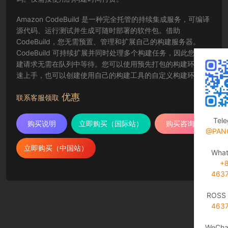
Amazon CodeBuild 是一种完全托管的持续集成服务，可编译
源代码、运行测试并生成可随时部署的软件包。借助
CodeBuild，您无需预置、管理和扩展自己的构建服务器。
CodeBuild 可持续扩展并同时处理多个构建任务，因此您的构
建请求无需在队列中等待。您可以使用预先打包的构建环境快
速上手，也可以创建使用自己的构建工具的自定义构建环境。
使用 CodeBuild 时，您需要为使用的计算资源按分钟付费。
优惠
联系客服领取
Tel
购买说明
立即购买（国际站）
购买咨询
@PAN
立即购买（中国站）
Wha
+
463
ROSS 
463
WeCha