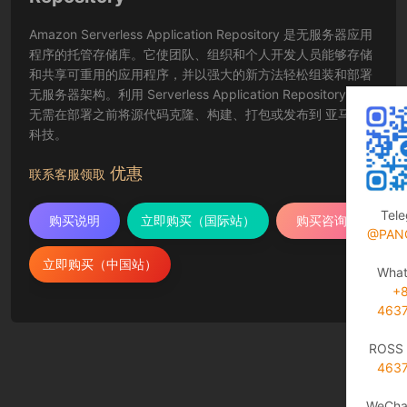
Amazon Serverless Application Repository 是无服务器应用
程序的托管存储库。它使团队、组织和个人开发人员能够存储
和共享可重用的应用程序，并以强大的新方法轻松组装和部署
无服务器架构。利用 Serverless Application Repository，您
无需在部署之前将源代码克隆、构建、打包或发布到 亚马逊云
科技。
优惠
联系客服领取
Tel
购买说明
立即购买（国际站）
购买咨询
@PAN
立即购买（中国站）
Wha
+
463
ROSS 
463
WeCha