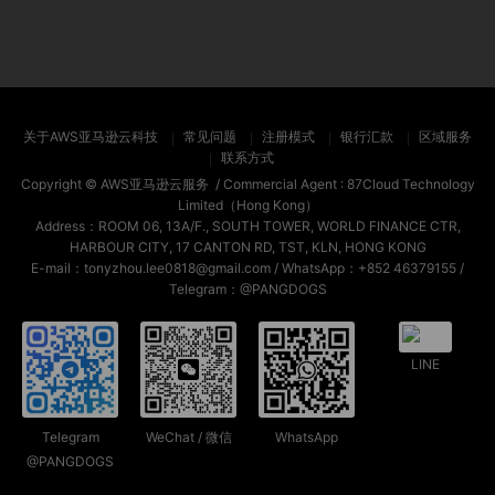
关于AWS亚马逊云科技
常见问题
注册模式
银行汇款
区域服务
联系方式
Copyright ©
AWS亚马逊云服务
/ Commercial Agent :
87Cloud Technology
Limited（Hong Kong）
Address：ROOM 06, 13A/F., SOUTH TOWER, WORLD FINANCE CTR,
HARBOUR CITY, 17 CANTON RD, TST, KLN, HONG KONG
E-mail：tonyzhou.lee0818@gmail.com / WhatsApp：+852 46379155 /
Telegram：@PANGDOGS
LINE
Telegram
WeChat / 微信
WhatsApp
@PANGDOGS