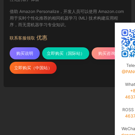
借助 Amazon Personalize，开发人员可以使用 Amazon.com
用于实时个性化推荐的相同机器学习 (ML) 技术构建应用程
序，而无需机器学习专业知识。
优惠
联系客服领取
购买说明
立即购买（国际站）
购买咨询
Tel
立即购买（中国站）
@PAN
Wha
+
463
ROSS 
463
WeCha
dapen