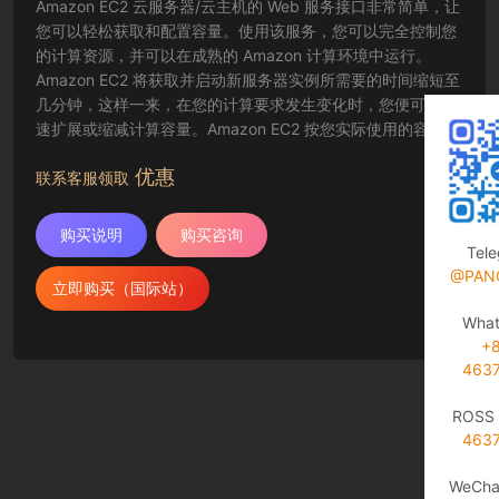
Amazon EC2 云服务器/云主机的 Web 服务接口非常简单，让
您可以轻松获取和配置容量。使用该服务，您可以完全控制您
的计算资源，并可以在成熟的 Amazon 计算环境中运行。
Amazon EC2 将获取并启动新服务器实例所需要的时间缩短至
几分钟，这样一来，在您的计算要求发生变化时，您便可以快
速扩展或缩减计算容量。Amazon EC2 按您实际使用的容量收
费，改变了计算的成本结算方式。Amazon EC2 云服务器还为
优惠
开发人员提供了创建故障恢复应用程序以及排除常见故障情况
联系客服领取
的工具。
购买说明
购买咨询
Tel
@PAN
立即购买（国际站）
Wha
+
463
ROSS 
463
WeCha