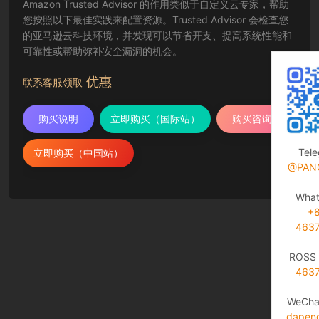
Amazon Trusted Advisor 的作用类似于自定义云专家，帮助
您按照以下最佳实践来配置资源。Trusted Advisor 会检查您
的亚马逊云科技环境，并发现可以节省开支、提高系统性能和
可靠性或帮助弥补安全漏洞的机会。
优惠
联系客服领取
购买说明
立即购买（国际站）
购买咨询
Tel
立即购买（中国站）
@PAN
Wha
+
463
ROSS 
463
WeCha
dapen