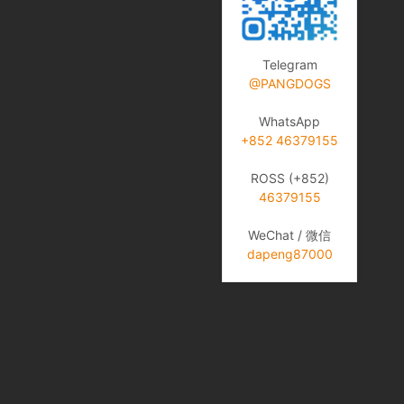
Telegram
@PANGDOGS
WhatsApp
+852 46379155
ROSS (+852)
46379155
WeChat / 微信
dapeng87000