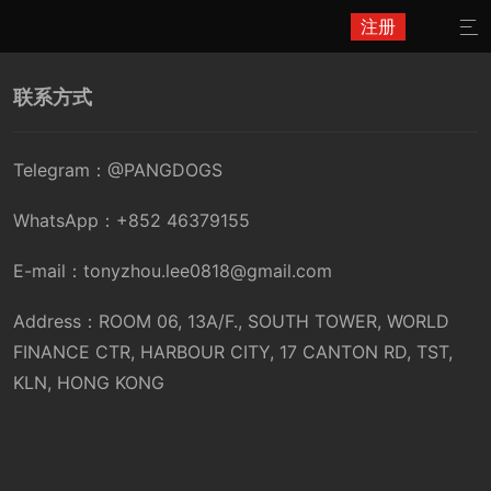
注册

联系方式
Telegram：@PANGDOGS
WhatsApp：+852 46379155
E-mail：tonyzhou.lee0818@gmail.com
Address：ROOM 06, 13A/F., SOUTH TOWER, WORLD
FINANCE CTR, HARBOUR CITY, 17 CANTON RD, TST,
KLN, HONG KONG