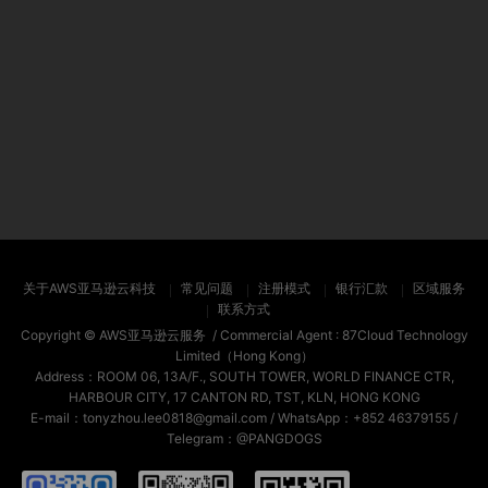
关于AWS亚马逊云科技
常见问题
注册模式
银行汇款
区域服务
联系方式
Copyright ©
AWS亚马逊云服务
/ Commercial Agent :
87Cloud Technology
Limited（Hong Kong）
Address：ROOM 06, 13A/F., SOUTH TOWER, WORLD FINANCE CTR,
HARBOUR CITY, 17 CANTON RD, TST, KLN, HONG KONG
E-mail：tonyzhou.lee0818@gmail.com / WhatsApp：+852 46379155 /
Telegram：@PANGDOGS