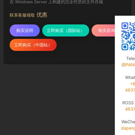
在 Windows Server 上构建的完全托管的文件存储
优惠
联系客服领取
购买说明
立即购买（国际站）
购买咨询
立即购买（中国站）
Tel
@PAN
Wha
+
463
ROSS 
463
WeCha
dapen