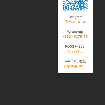
Telegram
@PANGDOGS
WhatsApp
+852 46379155
ROSS (+852)
46379155
WeChat / 微信
dapeng87000