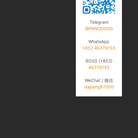
Telegram
@PANGDOGS
WhatsApp
+852 46379155
ROSS (+852)
46379155
WeChat / 微信
dapeng87000