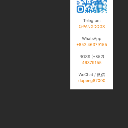
Telegram
@PANGDOGS
WhatsApp
+852 46379155
ROSS (+852)
46379155
WeChat / 微信
dapeng87000